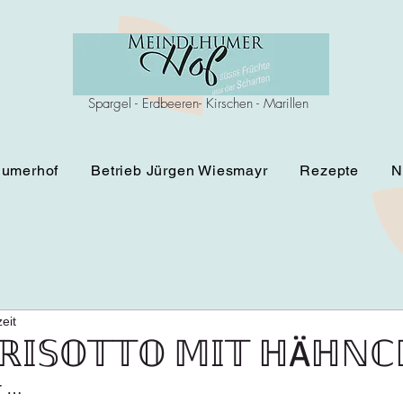
Spargel - Erdbeeren- Kirschen - Marillen
humerhof
Betrieb Jürgen Wiesmayr
Rezepte
N
eit
ℝ𝕀𝕊𝕆𝕋𝕋𝕆 𝕄𝕀𝕋 ℍÄℍℕ
ür …