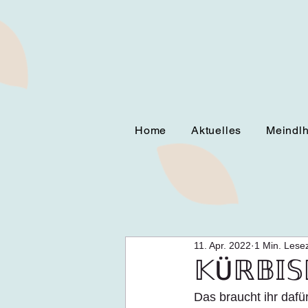
Home
Aktuelles
Meindl
11. Apr. 2022
1 Min. Lesez
𝕂Üℝ𝔹𝕀
Das braucht ihr daf