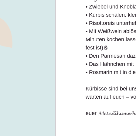
• Zwiebel und Knobla
• Kürbis schälen, kl
• Risottoreis unterh
• Mit Weißwein ablö
Minuten kochen lass
fest ist)🧂
• Den Parmesan daz
• Das Hähnchen mit S
• Rosmarin mit in d
Kürbisse sind bei un
warten auf euch – vo
euer 𝓜𝓮𝓲𝓷𝓭𝓵𝓱𝓾𝓶𝓮𝓻𝓱