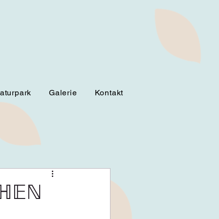
aturpark
Galerie
Kontakt
ℂℍ𝔼ℕ