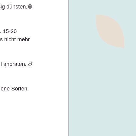
sig dünsten.🧅
 15-20 
s nicht mehr 
l anbraten. 🍗
dene Sorten 