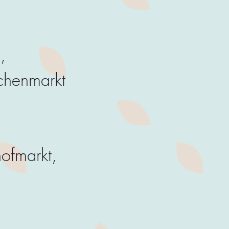
,
chenmarkt
hofmarkt,