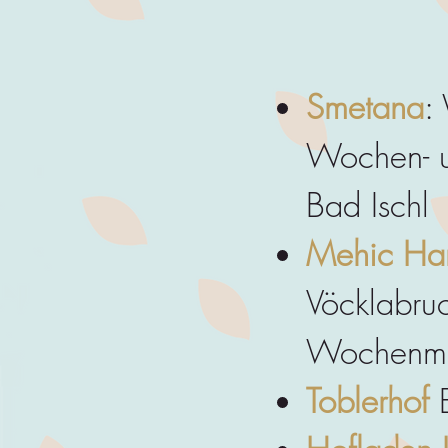
Smetana
:
Wochen- u
Bad Ischl
Mehic Har
Vöcklabruc
Wochenmar
Toblerhof
E