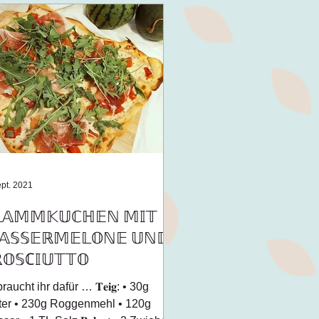
ept. 2021
𝕃𝔸𝕄𝕄𝕂𝕌ℂℍ𝔼ℕ 𝕄𝕀𝕋
𝔸𝕊𝕊𝔼ℝ𝕄𝔼𝕃𝕆ℕ𝔼 𝕌ℕ𝔻
𝕆𝕊ℂ𝕀𝕌𝕋𝕋𝕆
raucht ihr dafür … 𝐓𝐞𝐢𝐠: • 30g
ter • 230g Roggenmehl • 120g