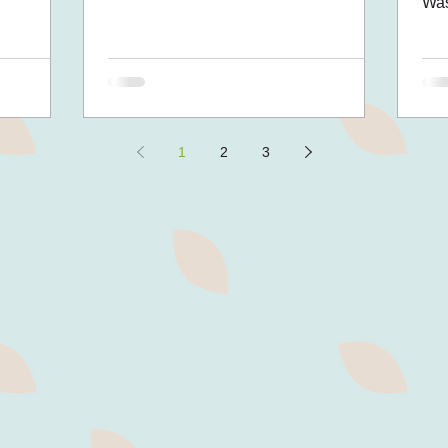
Wass
• 2
1
2
3