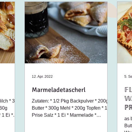
12. Apr. 2022
5. S
Marmeladetascherl
𝔽
𝕎
ilch * 30g
Zutaten: * 1/2 Pkg Backpulver * 200g
ℙℝ
 60g
Butter * 300g Mehl * 200g Topfen * 1
 1 Ei *
Prise Salz * 1 Ei * Marmelade *
as b
Staubzucker Zubereitung: *...
But