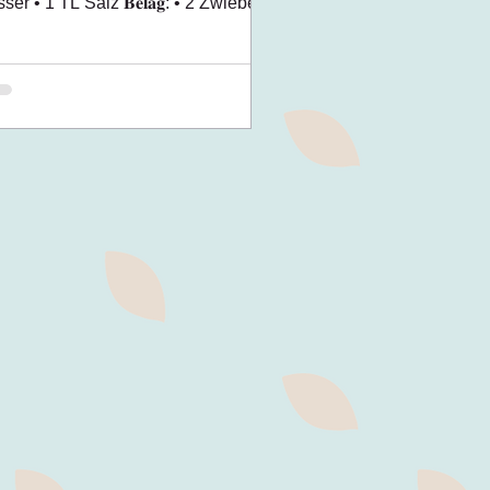
er • 1 TL Salz 𝐁𝐞𝐥𝐚𝐠: • 2 Zwiebeln
00g Creme Fraiche •...