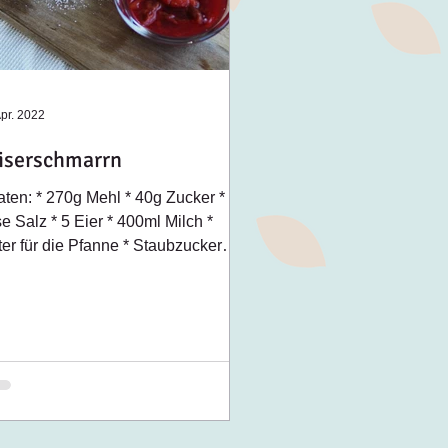
Apr. 2022
iserschmarrn
aten: * 270g Mehl * 40g Zucker * 1
se Salz * 5 Eier * 400ml Milch *
ter für die Pfanne * Staubzucker
 Bestreuen Zubereitung:...