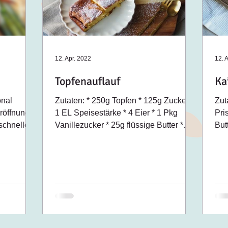
12. Apr. 2022
12. 
Topfenauflauf
Ka
onal
Zutaten: * 250g Topfen * 125g Zucker *
Zut
röffnung
1 EL Speisestärke * 4 Eier * 1 Pkg
Pri
 schnelle
Vanillezucker * 25g flüssige Butter *
But
of
Butter (Form einfetten)...
zum